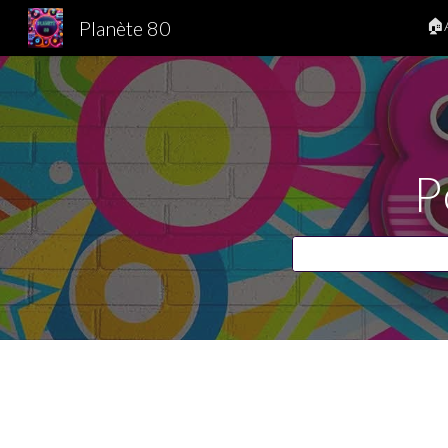
🏠
Planète 80
Sk
P