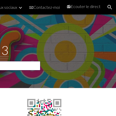
📻Ecouter le direct
x sociaux
📧Contactez-moi
ion
23