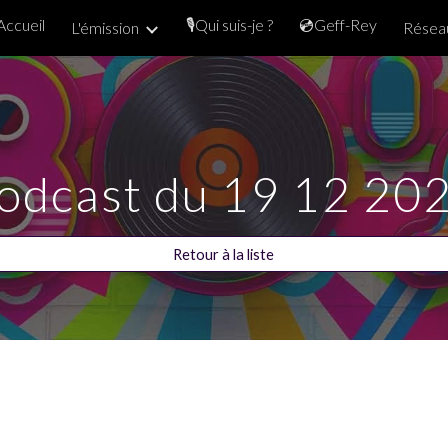
Accueil
🎙️Qui suis-je ?
💿Geff-Rey
L'émission
Réseau
ip to main content
Skip to navigat
odcast du
19
12 20
Retour à la liste